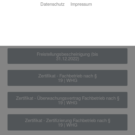
Datenschutz
Impressum
Freistellungsbescheinigung 01.01.2026 -
31.12.2028
Freistellungsbescheinigung 01.01.2023 -
31.12.2025
Freistellungsbescheinigung (bis
31.12.2022)
Zertifikat - Fachbetrieb nach §
19 | WHG
Zertifikat - Überwachungsvertrag Fachbetrieb nach §
19 | WHG
Zertifikat - Zertifizierung Fachbetrieb nach §
19 | WHG